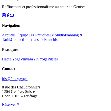
Raffinement et professionnalisme au cœur de Genève
Navigation
Accueil
L'Équipe
Les Pratiques
Le Studio
Planning &
Tarifs
Contact
Louer la salle
Franchise
Pratiques
Hatha Yoga
Vinyasa
Yin Yoga
Pilates
Contact
iris@fancy.yoga
8 rue des Chaudronniers
1204 Genève, Suisse
Code: 0105 - 1er étage
Réserver