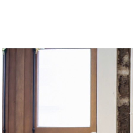
/
FR
EN