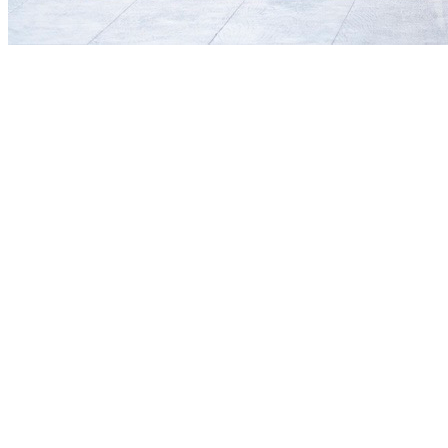
Une salle idéalement située en Vieille-Ville, parking et
transports à proximité