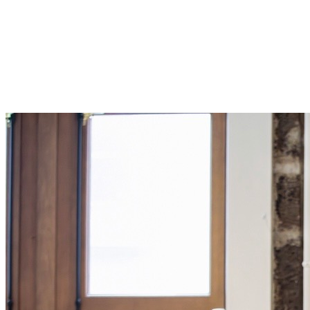
/
FR
EN