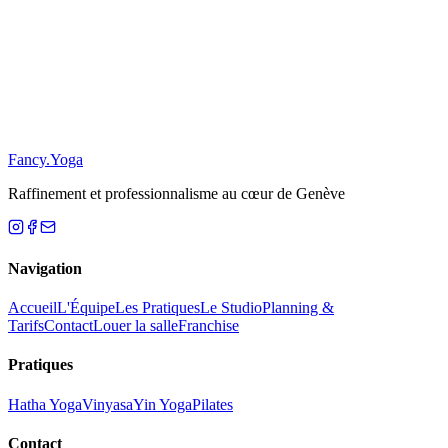
S'inscrire
Se désabonner
Fancy
.
Yoga
Raffinement et professionnalisme au cœur de Genève
Navigation
Accueil
L'Équipe
Les Pratiques
Le Studio
Planning &
Tarifs
Contact
Louer la salle
Franchise
Pratiques
Hatha Yoga
Vinyasa
Yin Yoga
Pilates
Contact