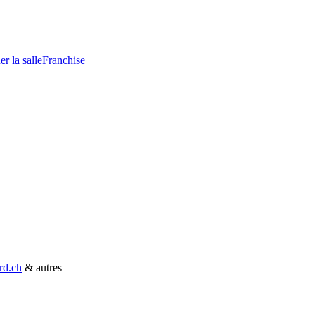
r la salle
Franchise
rd.ch
& autres