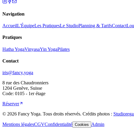
Navigation
Accueil
L'Équipe
Les Pratiques
Le Studio
Planning & Tarifs
Contact
Loue
Pratiques
Hatha Yoga
Vinyasa
Yin Yoga
Pilates
Contact
iris@fancy.yoga
8 rue des Chaudronniers
1204 Genève, Suisse
Code: 0105 - 1er étage
Réserver
©
2026
Fancy Yoga.
Tous droits réservés
.
Crédits photos :
Studiorega
Mentions légales
CGV
Confidentialité
Admin
Cookies