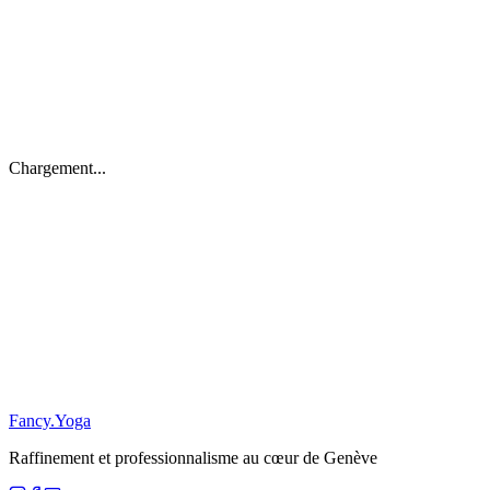
/
FR
EN
Chargement...
Restez Informé
S'inscrire
S
Fancy
.
Yoga
Raffinement et professionnalisme au cœur de Genève