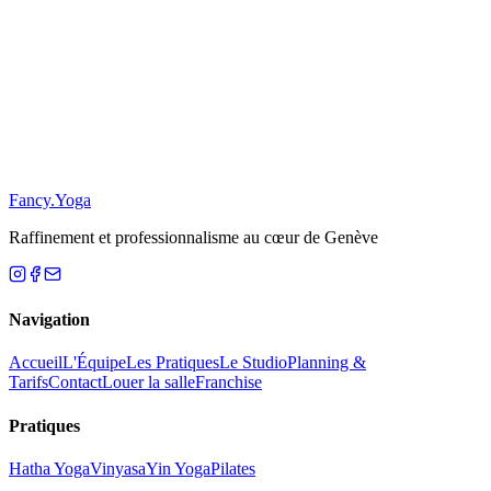
S'inscrire
Se désabonner
Fancy
.
Yoga
Raffinement et professionnalisme au cœur de Genève
Navigation
Accueil
L'Équipe
Les Pratiques
Le Studio
Planning &
Tarifs
Contact
Louer la salle
Franchise
Pratiques
Hatha Yoga
Vinyasa
Yin Yoga
Pilates