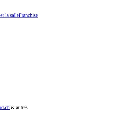
r la salle
Franchise
rd.ch
& autres