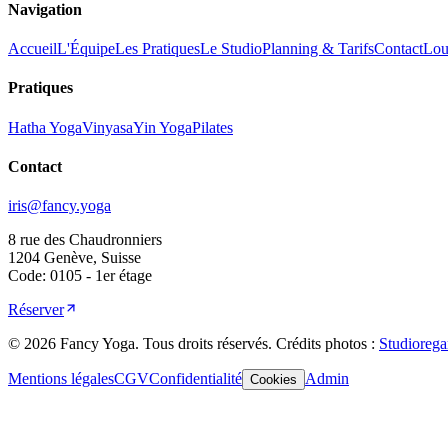
Navigation
Accueil
L'Équipe
Les Pratiques
Le Studio
Planning & Tarifs
Contact
Loue
Pratiques
Hatha Yoga
Vinyasa
Yin Yoga
Pilates
Contact
iris@fancy.yoga
8 rue des Chaudronniers
1204 Genève, Suisse
Code: 0105 - 1er étage
Réserver
©
2026
Fancy Yoga.
Tous droits réservés
.
Crédits photos :
Studiorega
Mentions légales
CGV
Confidentialité
Admin
Cookies