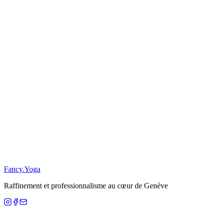
Rive
Restez Informé
S'inscrire
S
Fancy
.
Yoga
Raffinement et professionnalisme au cœur de Genève