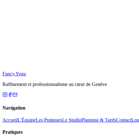
Restez Informé
S'inscrire
S
Fancy
.
Yoga
Raffinement et professionnalisme au cœur de Genève
Navigation
Accueil
L'Équipe
Les Pratiques
Le Studio
Planning & Tarifs
Contact
Loue
Pratiques