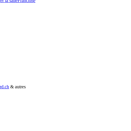
r la salle
Franchise
rd.ch
& autres