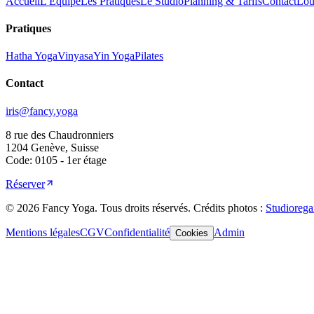
Accueil
L'Équipe
Les Pratiques
Le Studio
Planning & Tarifs
Contact
Loue
Pratiques
Hatha Yoga
Vinyasa
Yin Yoga
Pilates
Contact
iris@fancy.yoga
8 rue des Chaudronniers
1204 Genève, Suisse
Code: 0105 - 1er étage
Réserver
©
2026
Fancy Yoga.
Tous droits réservés
.
Crédits photos :
Studiorega
Mentions légales
CGV
Confidentialité
Admin
Cookies