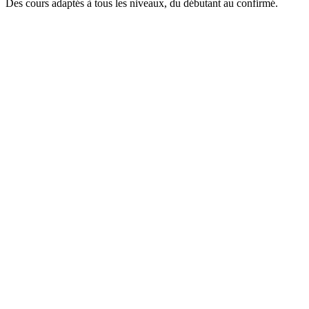
Des cours adaptés à tous les niveaux, du débutant au confirmé.
Tous niveaux
Hatha Yoga
Postures fondamentales, respiration consciente
Intermédiaire
Vinyasa Flow
Enchaînements dynamiques et fluides
Tous niveaux
Yin Yoga
Étirements profonds, relaxation
Tous niveaux
Pilates