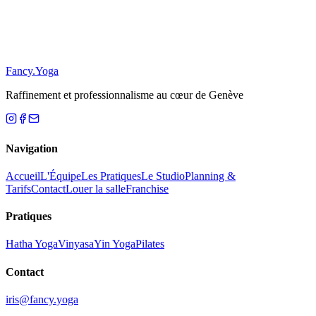
S'inscrire
Se désabonner
Fancy
.
Yoga
Raffinement et professionnalisme au cœur de Genève
Navigation
Accueil
L'Équipe
Les Pratiques
Le Studio
Planning &
Tarifs
Contact
Louer la salle
Franchise
Pratiques
Hatha Yoga
Vinyasa
Yin Yoga
Pilates
Contact
iris@fancy.yoga