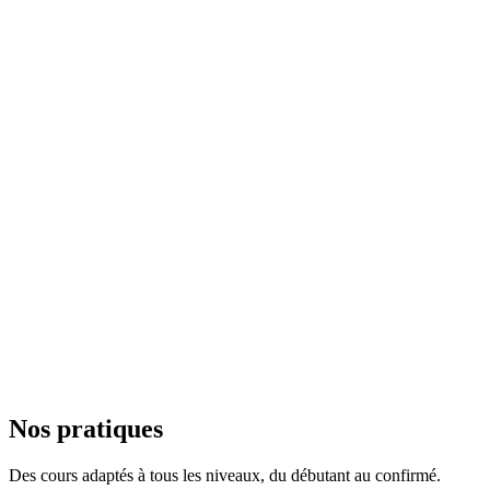
Décompresser le mental
Vinyasa pour évacuer la tension, Yin pour relâcher. Idéal après une
journée intense.
Sommeil de qualité
La pratique du soir prépare le corps au repos. Beaucoup d'élèves
dorment mieux dès la première séance.
Accessible après le bureau
Cours dès 18h, parking Saint-Antoine ouvert tard, transports
nocturnes.
Nos pratiques
Des cours adaptés à tous les niveaux, du débutant au confirmé.