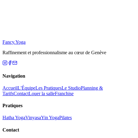
S'inscrire
Se désabonner
Fancy
.
Yoga
Raffinement et professionnalisme au cœur de Genève
Navigation
Accueil
L'Équipe
Les Pratiques
Le Studio
Planning &
Tarifs
Contact
Louer la salle
Franchise
Pratiques
Hatha Yoga
Vinyasa
Yin Yoga
Pilates
Contact