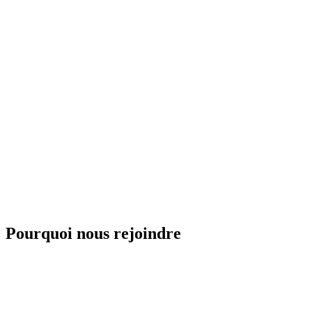
/
FR
EN
Pourquoi nous rejoindre
Postures adaptées