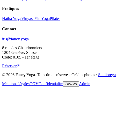
Pratiques
Hatha Yoga
Vinyasa
Yin Yoga
Pilates
Contact
iris@fancy.yoga
8 rue des Chaudronniers
1204 Genève, Suisse
Code: 0105 - 1er étage
Réserver
©
2026
Fancy Yoga.
Tous droits réservés
.
Crédits photos :
Studiorega
Mentions légales
CGV
Confidentialité
Admin
Cookies