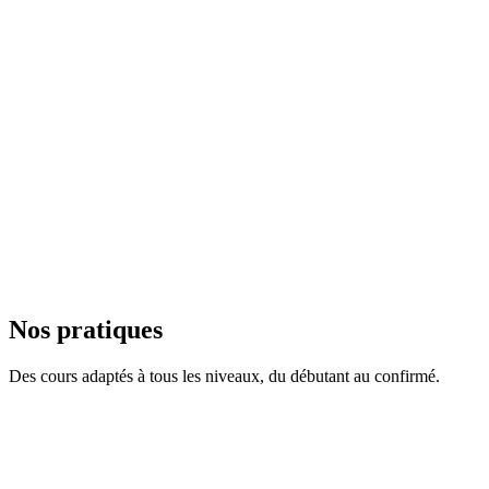
Variations avec chaise, briques et sangles. Aucune obligation de desce
Rythme respectueux
Hatha lent et Yin Yoga : postures tenues, étirements doux, sans à-coup
Bienfaits articulaires
Souplesse, équilibre, prévention des chutes, mobilité des articulations.
Nos pratiques
Des cours adaptés à tous les niveaux, du débutant au confirmé.
Tous niveaux
Hatha Yoga