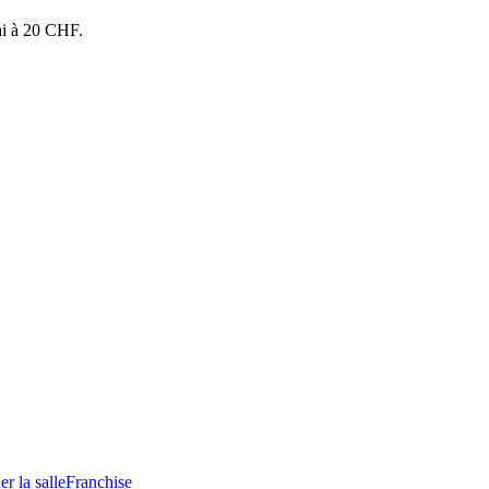
ai à 20 CHF.
e désabonner
r la salle
Franchise