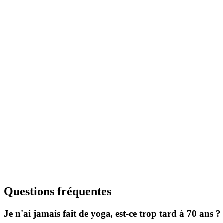
Postures fondamentales, respiration consciente
Intermédiaire
Vinyasa Flow
Enchaînements dynamiques et fluides
Tous niveaux
Yin Yoga
Étirements profonds, relaxation
Tous niveaux
Pilates
Renforcement du centre, posture
Questions fréquentes
Je n'ai jamais fait de yoga, est-ce trop tard à 70 ans ?