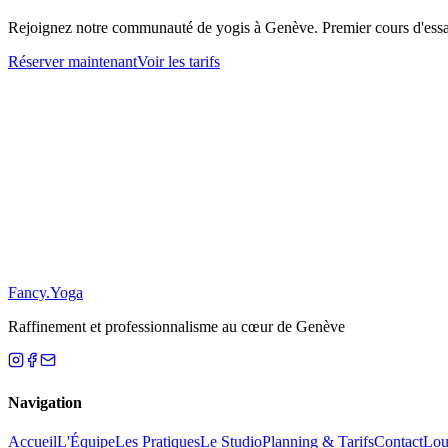
Rejoignez notre communauté de yogis à Genève. Premier cours d'ess
Réserver maintenant
Voir les tarifs
Restez Informé
S'inscrire
S
Fancy
.
Yoga
Raffinement et professionnalisme au cœur de Genève
Navigation
Accueil
L'Équipe
Les Pratiques
Le Studio
Planning & Tarifs
Contact
Loue