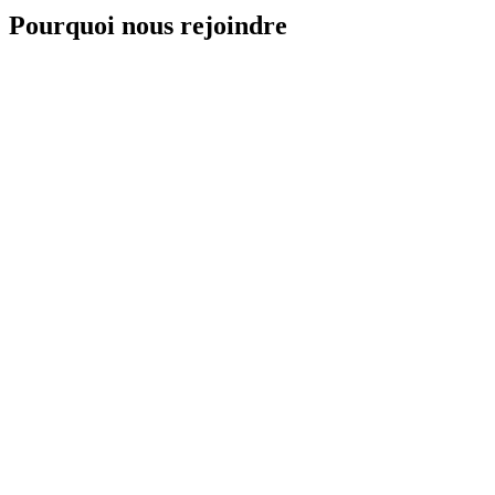
Pourquoi nous rejoindre
Cours d'essai 35 CHF
Découvrez le studio sans engagement. Tarif spécial premier cours.
Professeurs certifiés
Iris formée en Inde (ashram), 13+ ans d'expérience. Équipe
diplômée.
Petits groupes
Groupes intimistes pour une attention personnalisée et des