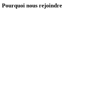
Pourquoi nous rejoindre
Cours d'essai 35 CHF
Découvrez le studio sans engagement. Tarif spécial premier cours.
Professeurs certifiés
Iris formée en Inde (ashram), 13+ ans d'expérience. Équipe
diplômée.
Petits groupes
Groupes intimistes pour une attention personnalisée et des