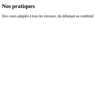
corrections précises.
Nos pratiques
Des cours adaptés à tous les niveaux, du débutant au confirmé.
Tous niveaux
Hatha Yoga
Postures fondamentales, respiration consciente
Intermédiaire
Vinyasa Flow
Enchaînements dynamiques et fluides
Tous niveaux
Yin Yoga
Étirements profonds, relaxation