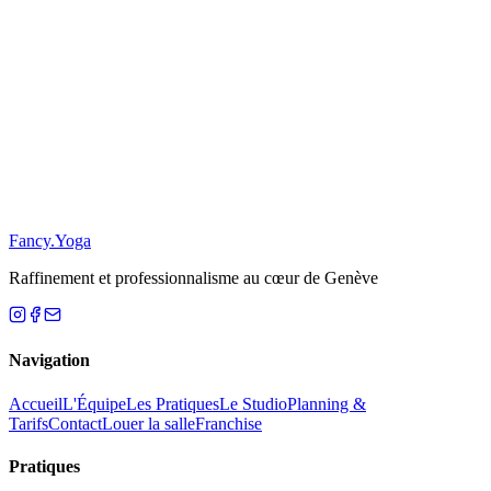
Restez Informé
S'inscrire
Se désabonner
Fancy
.
Yoga
Raffinement et professionnalisme au cœur de Genève
Navigation
Accueil
L'Équipe
Les Pratiques
Le Studio
Planning &
Tarifs
Contact
Louer la salle
Franchise
Pratiques