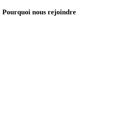
Pourquoi nous rejoindre
Cours d'essai 35 CHF
Découvrez le studio sans engagement. Tarif spécial premier cours.
Professeurs certifiés
Iris formée en Inde (ashram), 13+ ans d'expérience. Équipe
diplômée.
Petits groupes