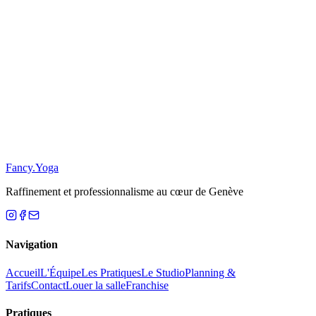
Restez Informé
S'inscrire
Se désabonner
Fancy
.
Yoga
Raffinement et professionnalisme au cœur de Genève
Navigation
Accueil
L'Équipe
Les Pratiques
Le Studio
Planning &
Tarifs
Contact
Louer la salle
Franchise
Pratiques