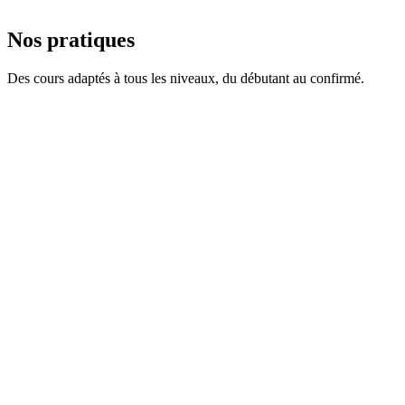
Groupes intimistes pour une attention personnalisée et des
corrections précises.
Nos pratiques
Des cours adaptés à tous les niveaux, du débutant au confirmé.
Tous niveaux
Hatha Yoga
Postures fondamentales, respiration consciente
Intermédiaire
Vinyasa Flow
Enchaînements dynamiques et fluides
Tous niveaux
Yin Yoga
Étirements profonds, relaxation