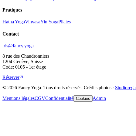
Pratiques
Hatha Yoga
Vinyasa
Yin Yoga
Pilates
Contact
iris@fancy.yoga
8 rue des Chaudronniers
1204 Genève, Suisse
Code: 0105 - 1er étage
Réserver
©
2026
Fancy Yoga.
Tous droits réservés
.
Crédits photos :
Studiorega
Mentions légales
CGV
Confidentialité
Admin
Cookies