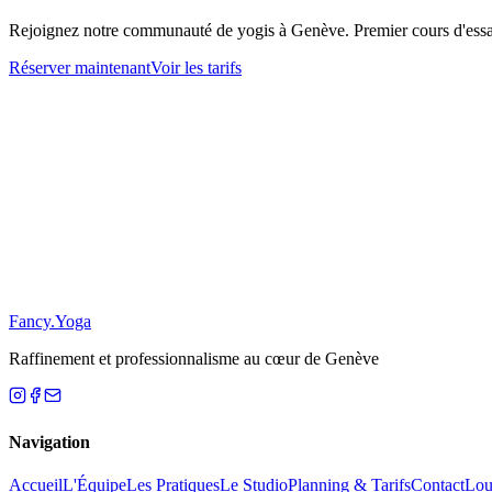
Rejoignez notre communauté de yogis à Genève. Premier cours d'ess
Réserver maintenant
Voir les tarifs
Restez Informé
S'inscrire
S
Fancy
.
Yoga
Raffinement et professionnalisme au cœur de Genève
Navigation
Accueil
L'Équipe
Les Pratiques
Le Studio
Planning & Tarifs
Contact
Loue