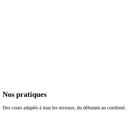
Découvrez le studio sans engagement. Tarif spécial premier cours.
Professeurs certifiés
Iris formée en Inde (ashram), 13+ ans d'expérience. Équipe diplômée.
Petits groupes
Groupes intimistes pour une attention personnalisée et des corrections 
Nos pratiques
Des cours adaptés à tous les niveaux, du débutant au confirmé.
Tous niveaux
Hatha Yoga