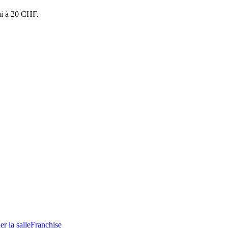
ai à 20 CHF.
e désabonner
r la salle
Franchise