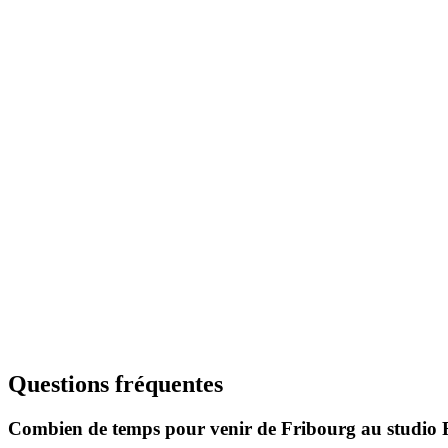
Postures fondamentales, respiration consciente
Intermédiaire
Vinyasa Flow
Enchaînements dynamiques et fluides
Tous niveaux
Yin Yoga
Étirements profonds, relaxation
Tous niveaux
Pilates
Renforcement du centre, posture
Questions fréquentes
Combien de temps pour venir de Fribourg au studio