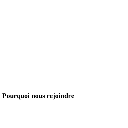
/
FR
EN
Pourquoi nous rejoindre
Cours d'essai 35 CHF