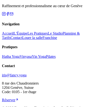
Raffinement et professionnalisme au cœur de Genève
Navigation
Accueil
L'Équipe
Les Pratiques
Le Studio
Planning &
Tarifs
Contact
Louer la salle
Franchise
Pratiques
Hatha Yoga
Vinyasa
Yin Yoga
Pilates
Contact
iris@fancy.yoga
8 rue des Chaudronniers
1204 Genève, Suisse
Code: 0105 - 1er étage
Réserver