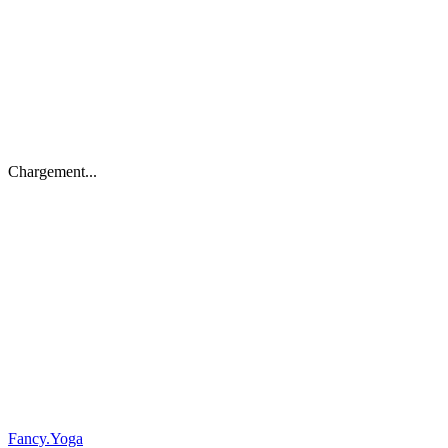
/
FR
EN
Chargement...
Restez Informé
S'inscrire
Se désabonner
Fancy
.
Yoga